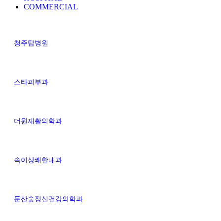
COMMERCIAL
청주탑병원
스타피부과
더원재활의학과
속이상쾌한내과
둔산숲정신건강의학과